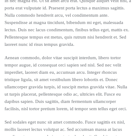
In nec magna est. Ut sit amet arcu erat. Quisque aliquet velit nisi, a
porta erat vulputate id. Praesent porta lectus a maximus sagittis.
Nulla commodo hendrerit arcu, vel condimentum ante.
Suspendisse at magna tincidunt, bibendum mi eget, malesuada
lectus. Duis nec lacus condimentum, finibus tellus eget, mattis ex.
Pellentesque tempus est metus, quis rutrum nisi hendrerit et. Sed
laoreet nunc id risus tempus gravida.
Aenean commodo, dolor vitae suscipit interdum, libero tortor
tempor augue, id consequat orci sapien sed nisl. Sed nec velit
imperdiet, laoreet diam eu, accumsan arcu. Integer rhoncus
tristique ligula, sit amet vestibulum libero lobortis et. Donec
ullamcorper gravida turpis, id suscipit metus gravida vitae. Nulla
ut turpis placerat, pellentesque odio ac, ultricies elit. Fusce eu
dapibus sapien. Duis sagittis, diam fermentum ullamcorper
facilisis, nisl tortor pretium lorem, id tempor sem tellus eget orci.
Sed sodales eget nunc sit amet commodo. Fusce sagittis ex nisl,
mollis laoreet lectus volutpat ac. Sed accumsan massa at lacus